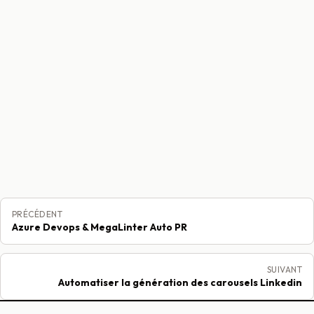
GUIDE TECHNIQUE
FR
Azure Devops & MegaLinter Auto PR
PUBLIÉ
PILIER
28 juil. 2023
Cloud et infrastructure
GUIDE TECHNIQUE
FR
Supercharge your git Experience - Part 1
PUBLIÉ
PILIER
14 mai 2023
Cloud et infrastructure
PRÉCÉDENT
Azure Devops & MegaLinter Auto PR
SUIVANT
Automatiser la génération des carousels Linkedin