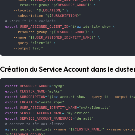
    --
 resource-group
 "${
RESOURCE_GROUP
}"
 \
    --location
 "${
LOCATION
}"
 \
    --subscription
 "${
SUBSCRIPTION
}"
# Store it in a variable
export
 USER_ASSIGNED_CLIENT_ID
=
"$(
az
 identity show 
\
    --resource-group
 "${
RESOURCE_GROUP
}" 
\
    --name
 "${
USER_ASSIGNED_IDENTITY_NAME
}" 
\
    --query
 'clientId' 
\
    --output
 tsv)"
Création du Service Account dans le cluste
export
 RESOURCE_GROUP
=
"MyRg"
export
 CLUSTER_NAME
=
"myAks"
export
 SUBSCRIPTION
=
"$(
az
 account show 
--query
 id 
--output
 ts
export
 LOCATION
=
"westeurope"
export
 USER_ASSIGNED_IDENTITY_NAME
=
"myAksIdentity"
export
 SERVICE_ACCOUNT_NAME
=
 'myService'
export
 SERVICE_ACCOUNT_NAMESPACE
=
'default'
# connect to the aks cluster
az
 aks
 get-credentials
 --name
 "${
CLUSTER_NAME
}"
 --resource-gr
"${
RESOURCE_GROUP
}"