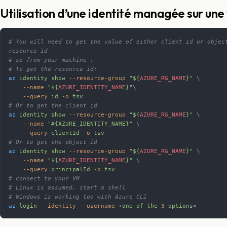
Utilisation d’une identité managée sur une
# You will need to get the value of either client id or object
resource id
# so from your machine :
# To get the resource id:
az
 identity
 show
 --resource-group
 "${
AZURE_RG_NAME
}"
 \
    --name
 "${
AZURE_IDENTITY_NAME
}"
\
    --query
 id
 -o
 tsv
# Or to get the client id
az
 identity
 show
 --resource-group
 "${
AZURE_RG_NAME
}"
 \
    --name
 "#{AZURE_IDENTITY_NAME}"
 \
    --query
 clientId
 -o
 tsv
# Or to get the object id
az
 identity
 show
 --resource-group
 "${
AZURE_RG_NAME
}"
 \
    --name
 "${
AZURE_IDENTITY_NAME
}"
 \
    --query
 principalId
 -o
 tsv
# connect to your VM
# Linux is assumed, start a shell
# Windows is working too with Azure CLI
az
 login
 --identity
 --username
 ‹one
 of
 the
 3
 option
s>