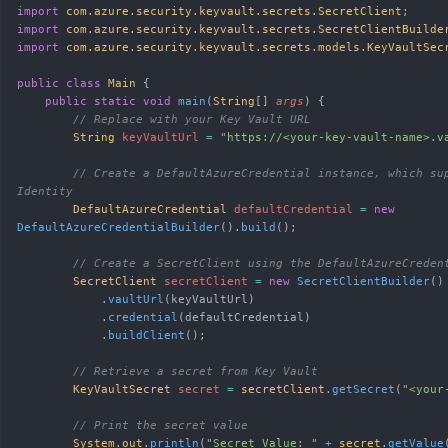
import
 com.azure.security.keyvault.secrets.SecretClient
;
import
 com.azure.security.keyvault.secrets.SecretClientBuilde
import
 com.azure.security.keyvault.secrets.models.KeyVaultSec
public
 class
 Main
 {
    public
 static
 void
 main
(
String
[] 
args
)
 {
        // Replace with your Key Vault URL
        String
 keyVaultUrl
 =
 "https://<your-key-vault-name>.v
        // Create a DefaultAzureCredential instance, which supports Managed 
Identity
        DefaultAzureCredential
 defaultCredential
 =
 new
DefaultAzureCredentialBuilder
().
build
();
        // Create a SecretClient using the DefaultAzureCreden
        SecretClient
 secretClient
 =
 new
 SecretClientBuilder
()
            .
vaultUrl
(keyVaultUrl)
            .
credential
(defaultCredential)
            .
buildClient
();
        // Retrieve a secret from Key Vault
        KeyVaultSecret
 secret
 =
 secretClient
.
getSecret
(
"<your
        // Print the secret value
        System
.
out
.
println
(
"Secret Value: "
 +
 secret
.
getValue