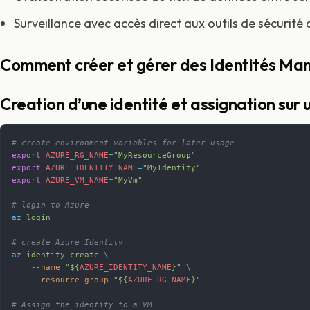
Surveillance avec accès direct aux outils de sécurité 
Comment créer et gérer des Identités Ma
Creation d’une identité et assignation sur 
# create environment variables for later usage
export
 AZURE_RG_NAME
=
"MyResourceGroup"
export
 AZURE_IDENTITY_NAME
=
"MyIdentity"
export
 AZURE_VM_NAME
=
"MyVm"
# login to Azure
az
 login
# create Azure Identity
az
 identity
 create
 \
    --name
 "${
AZURE_IDENTITY_NAME
}"
 \
    --resource-group
 "${
AZURE_RG_NAME
}"
# Assign the identity to a VM