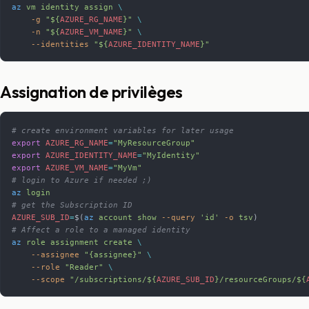
az
 vm
 identity
 assign
 \
    -g
 "${
AZURE_RG_NAME
}"
 \
    -n
 "${
AZURE_VM_NAME
}"
 \
    --identities
 "${
AZURE_IDENTITY_NAME
}"
Assignation de privilèges
# create environment variables for later usage
export
 AZURE_RG_NAME
=
"MyResourceGroup"
export
 AZURE_IDENTITY_NAME
=
"MyIdentity"
export
 AZURE_VM_NAME
=
"MyVm"
# login to Azure if needed ;)
az
 login
# get the Subscription ID
AZURE_SUB_ID
=
$(
az
 account
 show
 --query
 'id'
 -o
 tsv
)
# Affect a role to a managed identity
az
 role
 assignment
 create
 \
    --assignee
 "{assignee}"
 \
    --role
 "Reader"
 \
    --scope
 "/subscriptions/${
AZURE_SUB_ID
}/resourceGroups/${