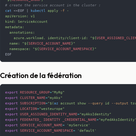
# create the service account in the cluster :
cat
 <<
EOF
 | 
kubectl
 apply
 -f
 -
apiVersion: v1
kind: ServiceAccount
metadata:
  annotations:
    azure.workload. identity/client-id: "${
USER_ASSIGNED_CLIE
  name: "${
SERVICE_ACCOUNT_NAME
}"
  namespace: "${
SERVICE_ACCOUNT_NAMESPACE
}"
EOF
Création de la fédération
export
 RESOURCE_GROUP
=
"MyRg"
export
 CLUSTER_NAME
=
"myAks"
export
 SUBSCRIPTION
=
"$(
az
 account show 
--query
 id 
--output
 ts
export
 LOCATION
=
"westeurope"
export
 USER_ASSIGNED_IDENTITY_NAME
=
"myAksIdentity"
export
 FEDERATED_
 IDENTITY
 _CREDENTIAL_NAME
=
"myFedAksIdentity
export
 SERVICE_ACCOUNT_NAME
=
 'myService'
export
 SERVICE_ACCOUNT_NAMESPACE
=
 'default'