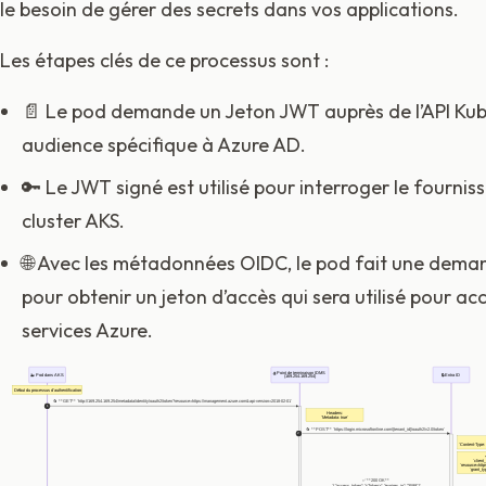
le besoin de gérer des secrets dans vos applications.
Les étapes clés de ce processus sont :
📄 Le pod demande un Jeton JWT auprès de l’API Ku
audience spécifique à Azure AD.
🔑 Le JWT signé est utilisé pour interroger le fourni
cluster AKS.
🌐 Avec les métadonnées OIDC, le pod fait une deman
pour obtenir un jeton d’accès qui sera utilisé pour a
services Azure.
🌐 Point de terminaison IDMS
🐳 Pod dans AKS
🔒 Entra ID
(169.254.169.254)
Début du processus d'authentification
🔄 **GET** `http://169.254.169.254/metadata/identity/oauth2/token?resource=https://management.azure.com&api-version=2018-02-01`
1
Headers:
`Metadata: true`
🔄 **POST** `https://login.microsoftonline.com/{tenant_id}/oauth2/v2.0/token`
2
`Content-Type:
`client
`resource=htt
`grant_ty
✅ **200 OK**
`{ "access_token": "<Token>", "expires_in": "3599" }`