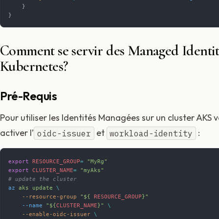
    }
}
Comment se servir des Managed Identit
Kubernetes?
Pré-Requis
Pour utiliser les Identités Managées sur un cluster AKS 
activer l’
et
:
oidc-issuer
workload-identity
export
 RESOURCE_GROUP
=
 "MyRg"
export
 CLUSTER_NAME
=
 "myAks"
# update the cluster
az
 aks
 update
 \
    --resource-group
 "${ 
RESOURCE_GROUP
}"
    --name
 "${
CLUSTER_NAME
}"
 \
    --enable-oidc-issuer
 \