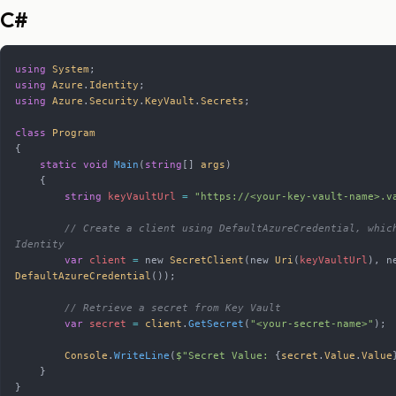
C#
using
 System
;
using
 Azure
.
Identity
;
using
 Azure
.
Security
.
KeyVault
.
Secrets
;
class
 Program
{
    static
 void
 Main
(
string
[] 
args
)
    {
        string
 keyVaultUrl
 =
 "https://<your-key-vault-name>.v
        // Create a client using DefaultAzureCredential, which supports Managed 
Identity
        var
 client
 =
 new 
SecretClient
(new 
Uri
(
keyVaultUrl
DefaultAzureCredential
());
        // Retrieve a secret from Key Vault
        var
 secret
 =
 client
.
GetSecret
(
"<your-secret-name>"
);
        Console
.
WriteLine
(
$"Secret Value: 
{
secret
.
Value
.
Value
    }
}