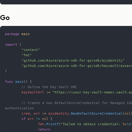
Go
package
 main
import
 (
	"context"
	"fmt"
	"github.com/Azure/azure-sdk-for-go/sdk/azidentity"
	"github.com/Azure/azure-sdk-for-go/sdk/keyvault/azsec
)
func
 main
() {
	// Define the Key Vault URL
	keyVaultUrl
 :=
 "https://<your-key-vault-name>.vault.a
	// Create a new DefaultAzureCredential for Managed Identity 
authentication
	cred
, 
err
 :=
 azidentity
.
NewDefaultAzureCredential
(
nil
	if
 err
 !=
 nil
 {
		fmt
.
Printf
(
"failed to obtain credential: 
%v
\n
		return