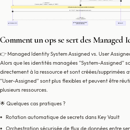
3
✅ **200 OK**
`{ "access_token": "<Token>", "expires_in": "3599" }`
4
Utilisation du jeton d'accès pour accéder à la ressource
🔄 **PUT** `https://management.azure.com/...`
5
✅ **200 OK**
`{ "status": "updated" }`
🌐 Point de terminaison IDMS
🐳 Pod dans AKS
🔒 Entra ID
(169.254.169.254)
Comment un ops se sert des Managed Id
👉 Managed Identity System Assigned vs. User Assigned
Alors que les identités managées “System-Assigned” so
directement à la ressource et sont créées/supprimées ave
“User-Assigned” sont plus flexibles et peuvent être réuti
plusieurs ressources.
🌟 Quelques cas pratiques ?
Rotation automatique de secrets dans Key Vault
Orchestration sécurisée de flux de données entre ser