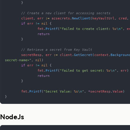
	}
	// Create a new client for accessing secrets
	client
, 
err
 :=
 azsecrets
.
NewClient
(
keyVaultUrl
, 
cred
,
	if
 err
 !=
 nil
 {
		fmt
.
Printf
(
"failed to create client: 
%v
\n
"
, 
e
		return
	}
	// Retrieve a secret from Key Vault
	secretResp
, 
err
 :=
 client
.
GetSecret
(
context
.
Backgroun
secret-name>"
, 
nil
)
	if
 err
 !=
 nil
 {
		fmt
.
Printf
(
"failed to get secret: 
%v
\n
"
, 
err
)
		return
	}
	fmt
.
Printf
(
"Secret Value: 
%s
\n
"
, 
*
secretResp
.
Value
)
}
NodeJs