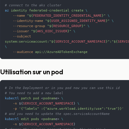
# connect to the aks cluster
az
 identity
 federated-credential
 create
 \
    --name
 "${
FEDERATED_IDENTITY_CREDENTIAL_NAME
}"
 \
    --identity-name
 "${
USER_ASSIGNED_IDENTITY_NAME
}"
 \
    --resource-group
 "${
RESOURCE_GROUP
}"
 \
    --issuer
 "${
AKS_OIDC_ISSUER
}"
 \
    --subject
system:serviceaccount:"${
SERVICE_ACCOUNT_NAMESPACE
}":"${
SERVI
\
    --audience
 api://AzureADTokenExchange
Utilisation sur un pod
# In the Deployment or in you pod now you can use this id
# You need to add a new label
kubectl
 patch
 pod
 <
podnam
e> 
\
    -n
 ${
SERVICE_ACCOUNT_NAMESPACE
} 
\
    -p
 '{"labels" :{"azure.workload.identity/use":"true"}}'
# and you need to update the spec.serviceAccountName
kubectl
 edit
 pods
 <
podnam
e> 
\
    -n
 ${
SERVICE_ACCOUNT_NAMESPACE
}