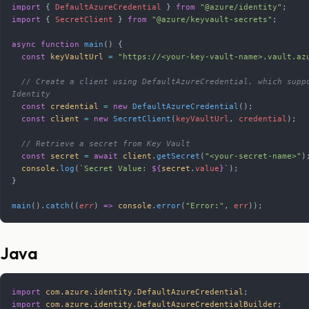
import
 { 
DefaultAzureCredential
 } 
from
 "@azure/identity"
;
import
 { 
SecretClient
 } 
from
 "@azure/keyvault-secrets"
;
async
 function
 main
() {
  const
 keyVaultUrl
 =
 "https://<your-key-vault-name>.vault.az
  // Create a client using DefaultAzureCredential, which supports Managed 
Identity
  const
 credential
 =
 new
 DefaultAzureCredential
();
  const
 client
 =
 new
 SecretClient
(
keyVaultUrl
, 
credential
);
  // Retrieve a secret from Key Vault
  const
 secret
 =
 await
 client
.
getSecret
(
"<your-secret-name>"
)
  console
.
log
(
`Secret Value: 
${
secret
.
value
}
`
);
}
main
().
catch
((
err
) 
=>
 console
.
error
(
"Error:"
, 
err
));
Java
import
 com.azure.identity.DefaultAzureCredential
;
import
 com.azure.identity.DefaultAzureCredentialBuilder
;